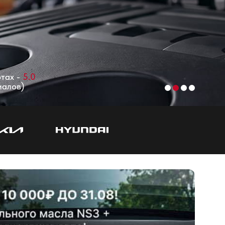
ртах -
5.0
иалов)