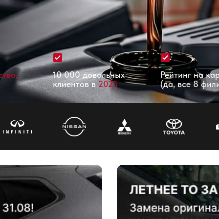
ство,
10 000 довольных
Рейтинг на ка
клиентов в
2025
(да, все 8 фил