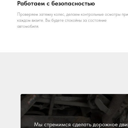
Работаем с безопасностью
Проверяем затяжку колес, делаем контрольные осмотры при
каждом визите. Вы будете спокойны за состояние
автомобиля.
Мы стремимся сделать дорожное дви