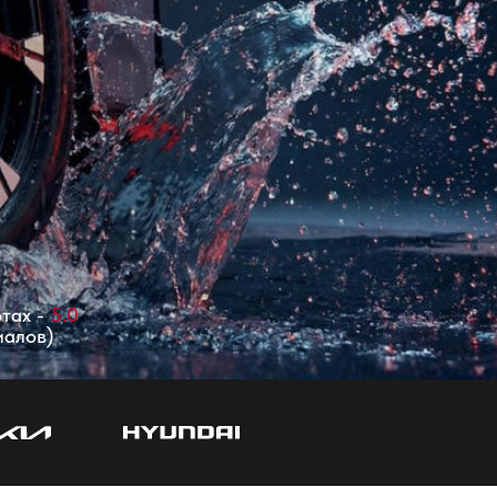
ртах -
5.0
иалов)