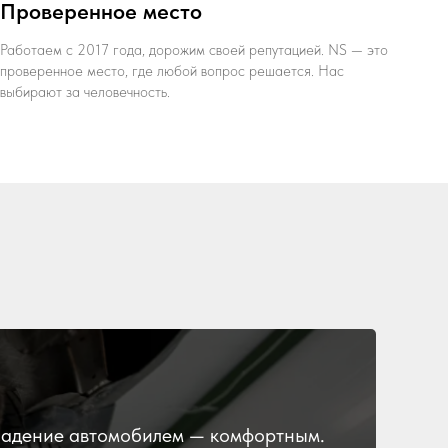
Проверенное место
Работаем с 2017 года, дорожим своей репутацией. NS — это
проверенное место, где любой вопрос решается. Нас
выбирают за человечность.
владение автомобилем — комфортным.