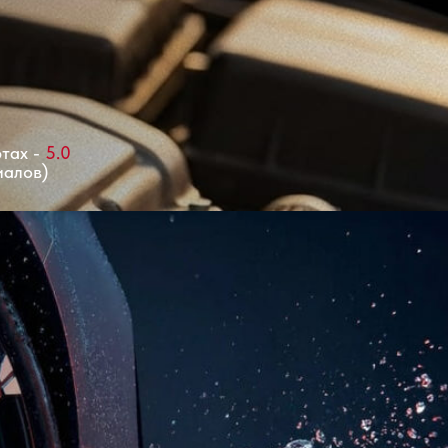
ртах -
5.0
иалов)