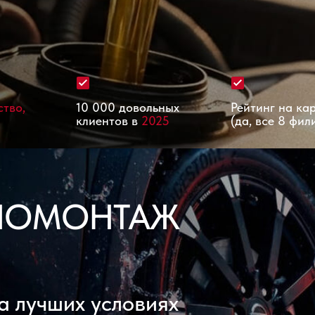
ство,
10 000 довольных
Рейтинг на ка
клиентов в
2025
(да, все 8 фил
НОМОНТАЖ
а лучших условиях