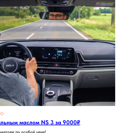
ТО
альным маслом NS 3 за 9000₽
риаторе по особой цене!