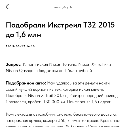
автоподбор NS
Подобрали Икстреил T32 2015
до 1,6 млн
2025-03-27 16:10
Запрос
: Клиент искал Nissan Terrano, Nissan X-Trail или
Nissan Qashqai с бюджетом до 1,6млн. рублей.
Подобранное авто:
Нам удалось за эти деньги найти
самый лучший вариант из тех, которые искал клиент.
Подобрали Nissan X-Trail 2015 г., 2 литра, передний привод,
1 владелец, пробег -130 000 км. Поиск занял 1,5 недели.
Комплектация автомобиля: система бесключевого доступа,
панорамная крыша, камера 360, климат контроль. Крашенная
левая дверь и левое крыло под 250 микрон Салон в хорошем